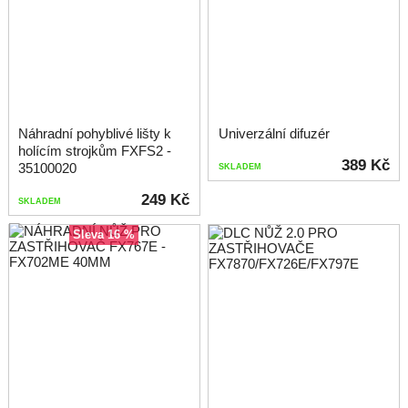
Náhradní pohyblivé lišty k
Univerzální difuzér
holícím strojkům FXFS2 -
389 Kč
35100020
SKLADEM
249 Kč
SKLADEM
sleva 16 %