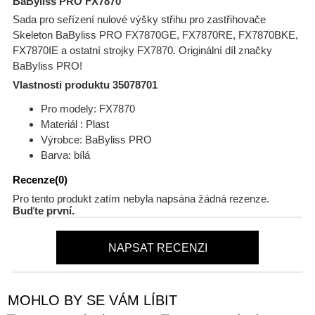
BaByliss PRO FX7870
Sada pro seřízení nulové výšky střihu pro zastřihovače
Skeleton BaByliss PRO FX7870GE, FX7870RE, FX7870BKE,
FX7870IE a ostatní strojky FX7870. Originální díl značky
BaByliss PRO!
Vlastnosti produktu 35078701
Pro modely: FX7870
Materiál : Plast
Výrobce: BaByliss PRO
Barva: bílá
Recenze(0)
Pro tento produkt zatím nebyla napsána žádná rezenze.
Buďte první.
NAPSAT RECENZI
MOHLO BY SE VÁM LÍBIT