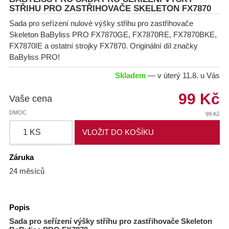
Horkovzdušné kulmy
STŘIHU PRO ZASTŘIHOVAČE SKELETON FX7870
Všechny Kulmy
Náhradní nože
Difuzéry
Sada pro seřízení nulové výšky střihu pro zastřihovače
Klasické, s klipem
Náhradní hřebeny a nástavce
Skeleton BaByliss PRO FX7870GE, FX7870RE, FX7870BKE,
Profesionální kartáče
FX7870IE a ostatní strojky FX7870. Originální díl značky
Trojkulmy a speciální kulmy
BaByliss PRO!
Elektrické natáčky
Skladem
— v úterý 11.8. u Vás
Kónické
99 Kč
Vaše cena
DMOC
99 Kč
Záruka
24 měsíců
Popis
Sada pro seřízení výšky stříhu pro zastřihovače Skeleton