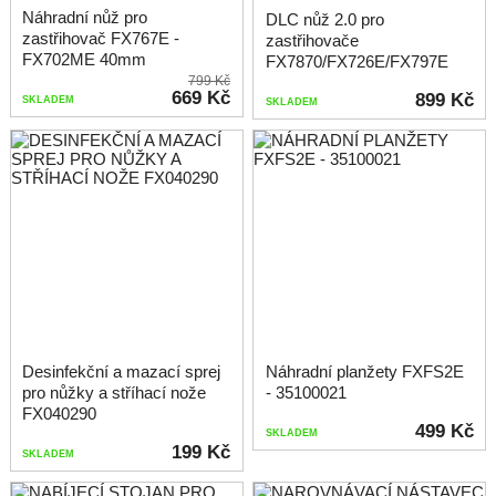
Náhradní nůž pro
DLC nůž 2.0 pro
zastřihovač FX767E -
zastřihovače
FX702ME 40mm
FX7870/FX726E/FX797E
799 Kč
669 Kč
899 Kč
SKLADEM
SKLADEM
Desinfekční a mazací sprej
Náhradní planžety FXFS2E
pro nůžky a stříhací nože
- 35100021
FX040290
499 Kč
SKLADEM
199 Kč
SKLADEM