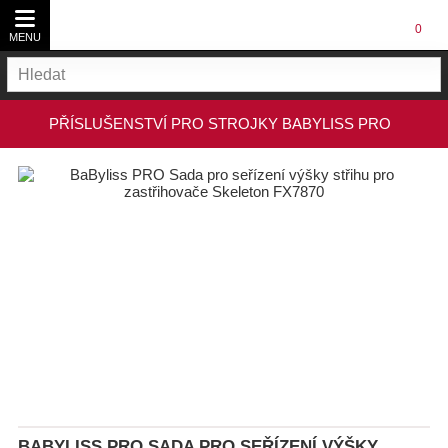
0
MENU
PÉČE O VLASY
PŘÍSLUŠENSTVÍ PRO STROJKY BABYLISS PRO
ZASTŘIHOVAČE
Všechny Péče o vlasy
HOLÍCÍ STROJKY
Žehličky na vlasy
PŘÍSLUŠENSTVÍ, NÁHRADNÍ DÍLY
Masážní přístroje
Všechny Příslušenství, náhradní díly
Fény na vlasy
Díly pro zastřihovače
Kulmy
Příslušenství
Všechny Díly pro zastřihovače
BABYLISS PRO SADA PRO SEŘÍZENÍ VÝŠKY