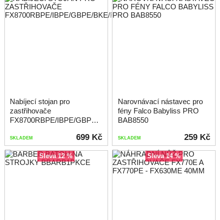
Nabíjecí stojan pro
Narovnávací nástavec pro
zastřihovače
fény Falco Babyliss PRO
FX8700RBPE/IBPE/GBPE/BKE/RE/IE
BAB8550
699 Kč
259 Kč
SKLADEM
SKLADEM
sleva 12 %
sleva 14 %