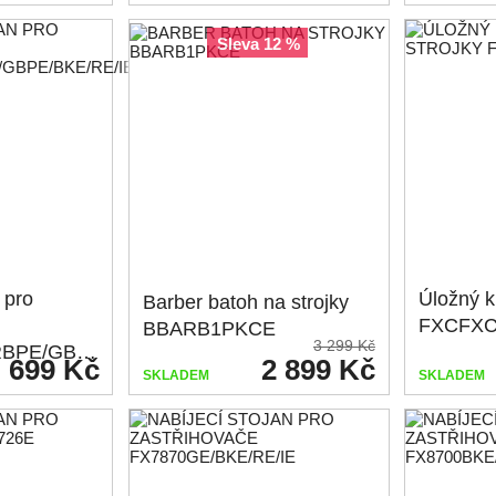
sleva 12 %
 pro
Úložný ku
Barber batoh na strojky
FXCFX
BBARB1PKCE
3 299 Kč
FX8700IBPE/RBPE/GBPE/BKE/RE/IE
699 Kč
2 899 Kč
SKLADEM
SKLADEM