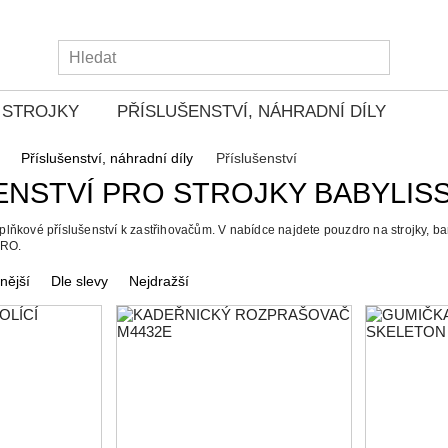
Í STROJKY
PŘÍSLUŠENSTVÍ, NÁHRADNÍ DÍLY
Příslušenství, náhradní díly
Příslušenství
ENSTVÍ PRO STROJKY BABYLIS
lňkové příslušenství k zastřihovačům. V nabídce najdete pouzdro na strojky, ba
PRO.
nější
Dle slevy
Nejdražší