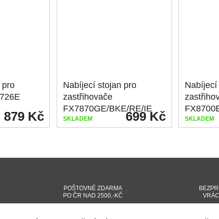
 pro
Nabíjecí stojan pro
Nabíjecí
X726E
zastřihovače
zastřiho
FX7870GE/BKE/RE/IE
FX8700
879 Kč
699 Kč
SKLADEM
SKLADEM
POŠTOVNÉ ZDARMA
BEZPR
PO ČR NAD 2500,-KČ
VRÁC