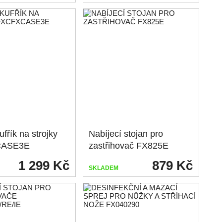
fřík na strojky
Nabíjecí stojan pro
CASE3E
zastřihovač FX825E
1 299 Kč
879 Kč
SKLADEM