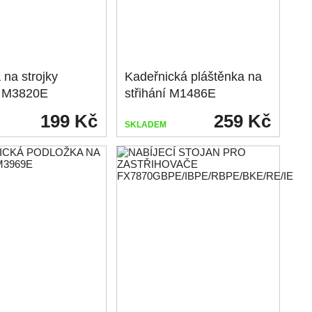
na strojky
Kadeřnická pláštěnka na
n M3820E
střihání M1486E
199 Kč
259 Kč
SKLADEM