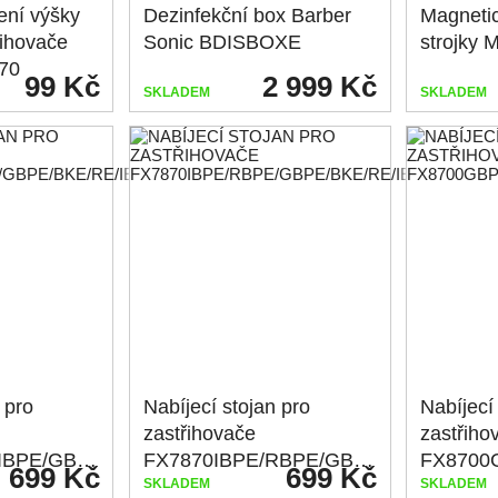
ení výšky
Dezinfekční box Barber
Magneti
řihovače
Sonic BDISBOXE
strojky
70
99 Kč
2 999 Kč
SKLADEM
SKLADEM
 pro
Nabíjecí stojan pro
Nabíjecí
zastřihovače
zastřiho
FX7870RBPE/IBPE/GBPE/BKE/RE/IE
FX7870IBPE/RBPE/GBPE/BKE/RE/IE
699 Kč
699 Kč
SKLADEM
SKLADEM