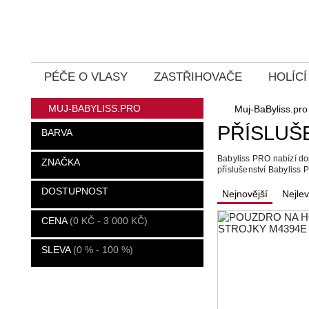
PÉČE O VLASY
ZASTŘIHOVAČE
HOLÍC
MUJ-BABYLISS.PRO
Muj-BaByliss.pro
PŘÍSLUŠ
BARVA
Babyliss PRO nabízí dop
ZNAČKA
příslušenství Babyliss 
DOSTUPNOST
Nejnovější
Nejlev
CENA
0 KČ - 3 000 KČ
SLEVA
0 % - 100 %