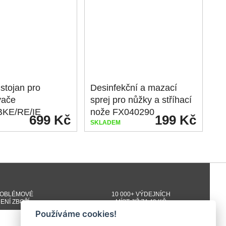
 stojan pro
Desinfekční a mazací
vače
sprej pro nůžky a stříhací
BKE/RE/IE
nože FX040290
699 Kč
199 Kč
SKLADEM
OBLÉMOVÉ
10 000+ VÝDEJNÍCH
ENÍ ZBOŽÍ
MÍST JIŽ ZA 49 KČ
Používáme cookies!