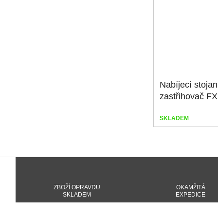
Nabíjecí stojan
zastřihovač F
SKLADEM
ZBOŽÍ OPRAVDU
OKAMŽITÁ
SKLADEM
EXPEDICE