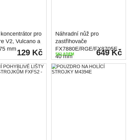
koncentrátor pro
Náhradní nůž pro
re V2, Vulcano a
zastřihovače
 75 mm
FX7880E/RGE/FX8705E -
129 Kč
649 Kč
SKLADEM
40 mm