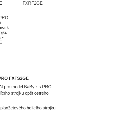
ss PRO FXFS2GE
lišt pro model BaByliss PRO
ho strojku opět ostrého
planžetového holícího strojku