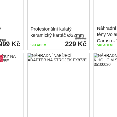
o
Náhradní 
Profesionální kulatý
fény Vola
keramický kartáč Ø32mm
239 Kč
/RE
Caruso -
999 Kč
229 Kč
SKLADEM
SKLADEM
%