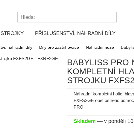
Í STROJKY
PŘÍSLUŠENSTVÍ, NÁHRADNÍ DÍLY
tví, náhradní díly
Díly pro zastřihovače
Náhradní nože
BABYLISS PRO 
KOMPLETNÍ HLA
STROJKU FXFS2
Náhradní kompletní holící hla
FXFS2GE opět ostrého pomocník
PRO!
Skladem
— v pondělí 10