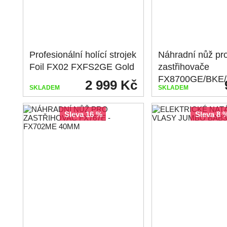
Profesionální holící strojek
Náhradní nůž pr
Foil FX02 FXFS2GE Gold
zastřihovače
FX8700GE/BKE
2 999 Kč
SKLADEM
SKLADEM
sleva 16 %
sleva 8 