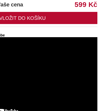
599 Kč
aše cena
ube