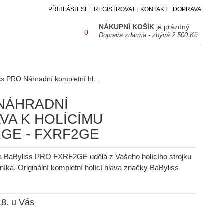
PŘIHLÁSIT SE
REGISTROVAT
KONTAKT
DOPRAVA
NÁKUPNÍ KOŠÍK
je prázdný
0
Doprava zdarma - zbývá 2 500 Kč
BaByliss PRO Náhradní kompletní hlava k holícímu strojku FXFS2GE - FXRF2GE
NÁHRADNÍ
VA K HOLÍCÍMU
GE - FXRF2GE
va BaByliss PRO FXRF2GE udělá z Vašeho holícího strojku
a. Originální kompletní holící hlava značky BaByliss
.8. u Vás