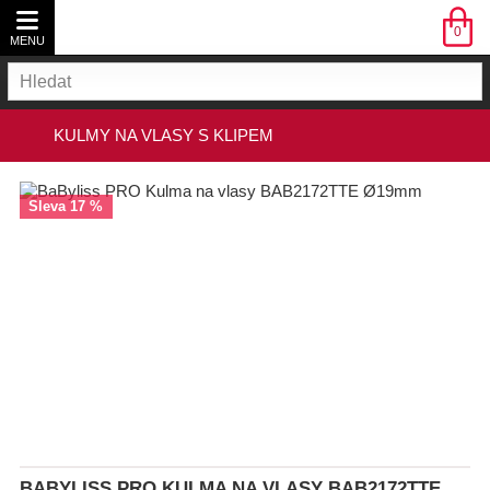
0
MENU
PÉČE O VLASY
KULMY NA VLASY S KLIPEM
Všechny Péče o vlasy
sleva 17 %
Žehličky na vlasy
Masážní přístroje
Fény na vlasy
Kulmy
BABYLISS PRO KULMA NA VLASY BAB2172TTE