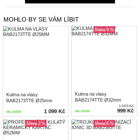
MOHLO BY SE VÁM LÍBIT
sleva 9 %
Kulma na vlasy
Kulma na vlasy
BAB2174TTE Ø32mm
BAB2173TTE Ø25mm
1 099 Kč
999 Kč
1 099 Kč
SKLADEM
SKLADEM
sleva 3 %
sleva 6 %