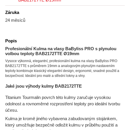
PŘÍSLUŠENSTVÍ, NÁHRADNÍ DÍLY
Záruka
24 měsíců
Všechny Příslušenství, náhradní díly
Popis
Díly pro zastřihovače
Profesionální Kulma na vlasy BaByliss PRO s plynulou
volbou teploty BAB2172TTE Ø19mm
Vysoce výkonná, elegantní, profesionální kulma na vlasy BaByliss PRO
Příslušenství
BAB2172TTE s průměrem 19mm a analogovým plynulým nastavením
Všechny Díly pro zastřihovače
teploty kombinuje klasický elegantní design, ergonomii, snadné použití a
bezpečnost. Ideální pro malé a střední lokny a vlny.
Náhradní nože
Difuzéry
Jaké jsou výhody kulmy BAB2172TTE
Náhradní hřebeny a nástavce
Titanium Tourmalin povrch této kulmy zaručuje vysokou
odolnost a rovnoměrné rozprostření teploty pro ideální tvorbu
účesu.
Kulma je kromě jiného vybavena zabudovaným stojánkem,
který umožňuje bezpečně odložit kulmu v průběhu použití a