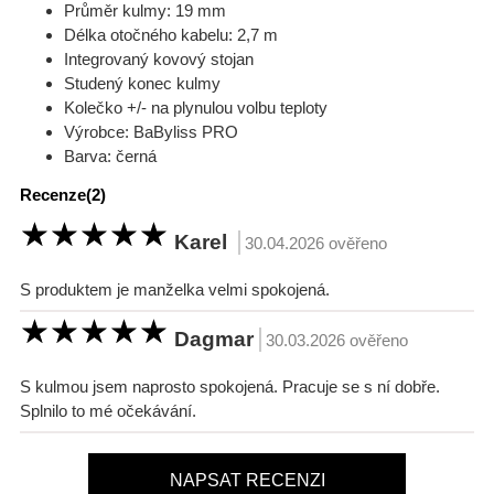
Průměr kulmy: 19 mm
Délka otočného kabelu: 2,7 m
Integrovaný kovový stojan
Studený konec kulmy
Kolečko +/- na plynulou volbu teploty
Výrobce: BaByliss PRO
Barva: černá
Recenze(2)
 Karel  
 30.04.2026 ověřeno
S produktem je manželka velmi spokojená.
 Dagmar 
 30.03.2026 ověřeno
S kulmou jsem naprosto spokojená. Pracuje se s ní dobře.
Splnilo to mé očekávání.
NAPSAT RECENZI