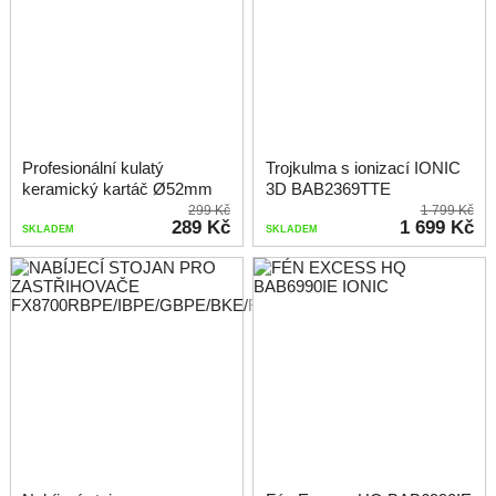
Profesionální kulatý
Trojkulma s ionizací IONIC
keramický kartáč Ø52mm
3D BAB2369TTE
299 Kč
1 799 Kč
289 Kč
1 699 Kč
SKLADEM
SKLADEM