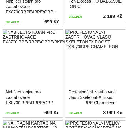
Nabíjecí stojan pro
Fén Excess HQ BAB6990IE
zastřihovače
IONIC
FX8700RBPE/IBPE/GBPE/BKE/RE/IE
2 199 Kč
SKLADEM
699 Kč
SKLADEM
Nabíjecí stojan pro
Profesionální zastřihovač
zastřihovače
vlasů SkeletonFX Boost
FX8700IBPE/RBPE/GBPE/BKE/RE/IE
FX7870IBPE Chameleon
699 Kč
3 999 Kč
SKLADEM
SKLADEM