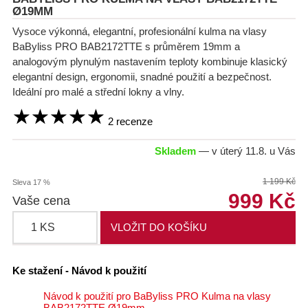
Všechny Kulmy
Ø19MM
Vysoce výkonná, elegantní, profesionální kulma na vlasy
Klasické, s klipem
BaByliss PRO BAB2172TTE s průměrem 19mm a
analogovým plynulým nastavením teploty kombinuje klasický
Kónické
elegantní design, ergonomii, snadné použití a bezpečnost.
Ideální pro malé a střední lokny a vlny.
Trojkulmy a speciální kulmy
 2 recenze
Horkovzdušné kulmy
Skladem
— v úterý 11.8. u Vás
Profesionální kartáče
1 199 Kč
Sleva 17 %
999 Kč
Vaše cena
Elektrické natáčky
ZASTŘIHOVAČE
Ke stažení - Návod k použití
Návod k použití pro BaByliss PRO Kulma na vlasy
HOLÍCÍ STROJKY
BAB2172TTE Ø19mm